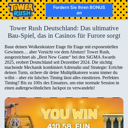
Zum
Fordern Sie Ihren BONUS
Inhalt
springen
an
Tower Rush Deutschland: Das ultimative
Bau-Spiel, das in Casinos für Furore sorgt
Baue deinen Wolkenkratzer Etage für Etage mit exponentiellen
Gewinnen… aber Vorsicht vor dem Absturz! Tower Rush,
ausgezeichnet als „Best New Game“ bei den SiGMA Awards
2025, erobert Deutschland seit Dezember 2024. Die süchtig
machende Mechanik kombiniert Adrenalin und Strategie: Errichte
deinen Turm, sichere dir deine Multiplikatoren wann immer du
willst – aber ein falsches Timing lässt alles einstürzen. Perfektes
Timing? Bis zu 100x des Einsatzes, um eine normale Session in
einen außergewöhnlichen Jackpot zu verwandeln!