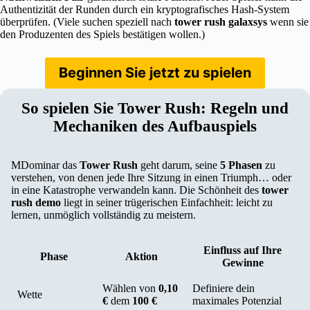
Authentizität der Runden durch ein kryptografisches Hash-System
überprüfen. (Viele suchen speziell nach
tower rush galaxsys
wenn sie
den Produzenten des Spiels bestätigen wollen.)
Beginnen Sie jetzt zu spielen
So spielen Sie Tower Rush: Regeln und
Mechaniken des Aufbauspiels
MDominar das
Tower Rush
geht darum, seine
5 Phasen
zu
verstehen, von denen jede Ihre Sitzung in einen Triumph… oder
in eine Katastrophe verwandeln kann. Die Schönheit des
tower
rush demo
liegt in seiner trügerischen Einfachheit: leicht zu
lernen, unmöglich vollständig zu meistern.
Einfluss auf Ihre
Phase
Aktion
Gewinne
Wählen von
0,10
Definiere dein
Wette
€
dem
100 €
maximales Potenzial