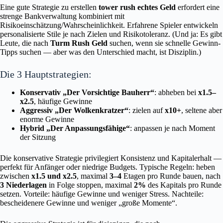
Eine gute Strategie zu erstellen
tower rush echtes Geld
erfordert eine
strenge Bankverwaltung kombiniert mit
Risikoeinschätzung/Wahrscheinlichkeit. Erfahrene Spieler entwickeln
personalisierte Stile je nach Zielen und Risikotoleranz. (Und ja: Es gibt
Leute, die nach
Turm Rush Geld
suchen, wenn sie schnelle Gewinn-
Tipps suchen — aber was den Unterschied macht, ist Disziplin.)
Die 3 Hauptstrategien:
Konservativ „Der Vorsichtige Bauherr“
: abheben bei
x1.5–
x2.5
, häufige Gewinne
Aggressiv „Der Wolkenkratzer“
: zielen auf
x10+
, seltene aber
enorme Gewinne
Hybrid „Der Anpassungsfähige“
: anpassen je nach Moment
der Sitzung
Die konservative Strategie privilegiert Konsistenz und Kapitalerhalt —
perfekt für Anfänger oder niedrige Budgets. Typische Regeln: heben
zwischen
x1.5 und x2.5
, maximal
3–4
Etagen pro Runde bauen, nach
3 Niederlagen
in Folge stoppen, maximal
2%
des Kapitals pro Runde
setzen. Vorteile: häufige Gewinne und weniger Stress. Nachteile:
bescheidenere Gewinne und weniger „große Momente“.