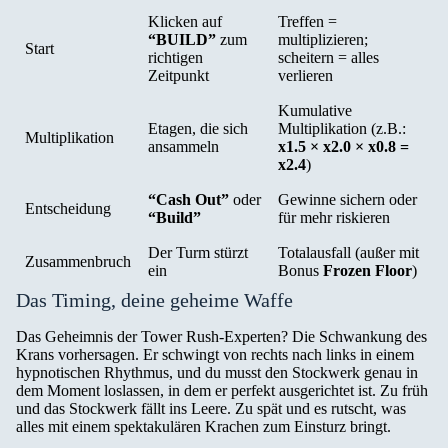
Klicken auf
Treffen =
“BUILD”
zum
multiplizieren;
Start
richtigen
scheitern = alles
Zeitpunkt
verlieren
Kumulative
Etagen, die sich
Multiplikation (z.B.:
Multiplikation
ansammeln
x1.5 × x2.0 × x0.8 =
x2.4
)
“Cash Out”
oder
Gewinne sichern oder
Entscheidung
“Build”
für mehr riskieren
Der Turm stürzt
Totalausfall (außer mit
Zusammenbruch
ein
Bonus
Frozen Floor
)
Das Timing, deine geheime Waffe
Das Geheimnis der Tower Rush-Experten? Die Schwankung des
Krans vorhersagen. Er schwingt von rechts nach links in einem
hypnotischen Rhythmus, und du musst den Stockwerk genau in
dem Moment loslassen, in dem er perfekt ausgerichtet ist. Zu früh
und das Stockwerk fällt ins Leere. Zu spät und es rutscht, was
alles mit einem spektakulären Krachen zum Einsturz bringt.