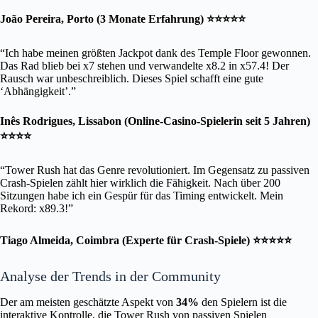
João Pereira, Porto (3 Monate Erfahrung) ⭐⭐⭐⭐⭐
“Ich habe meinen größten Jackpot dank des Temple Floor gewonnen.
Das Rad blieb bei x7 stehen und verwandelte x8.2 in x57.4! Der
Rausch war unbeschreiblich. Dieses Spiel schafft eine gute
‘Abhängigkeit’.”
Inês Rodrigues, Lissabon (Online-Casino-Spielerin seit 5 Jahren)
⭐⭐⭐⭐
“Tower Rush hat das Genre revolutioniert. Im Gegensatz zu passiven
Crash-Spielen zählt hier wirklich die Fähigkeit. Nach über 200
Sitzungen habe ich ein Gespür für das Timing entwickelt. Mein
Rekord: x89.3!”
Tiago Almeida, Coimbra (Experte für Crash-Spiele) ⭐⭐⭐⭐⭐
Analyse der Trends in der Community
Der am meisten geschätzte Aspekt von
34%
den Spielern ist die
interaktive Kontrolle, die Tower Rush von passiven Spielen