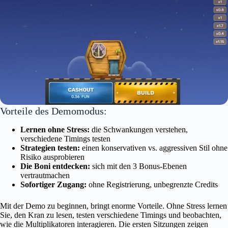
Vorteile des Demomodus:
Lernen ohne Stress:
die Schwankungen verstehen,
verschiedene Timings testen
Strategien testen:
einen konservativen vs. aggressiven Stil ohne
Risiko ausprobieren
Die Boni entdecken:
sich mit den 3 Bonus-Ebenen
vertrautmachen
Sofortiger Zugang:
ohne Registrierung, unbegrenzte Credits
Mit der Demo zu beginnen, bringt enorme Vorteile. Ohne Stress lernen
Sie, den Kran zu lesen, testen verschiedene Timings und beobachten,
wie die Multiplikatoren interagieren. Die ersten Sitzungen zeigen