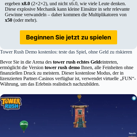
ergeben
x8.0
(2×2×2), und nicht x6.0, wie viele Leute denken.
Diese explosive Mechanik kann kleine Einsätze in sehr relevante
Gewinne verwandeln – daher kommen die Multiplikatoren von
x50
(oder mehr).
Beginnen Sie jetzt zu spielen
Tower Rush Demo kostenlos: teste das Spiel, ohne Geld zu riskieren
Bevor Sie in die Arena des
tower rush echtes Geld
eintreten,
ermöglicht die Version
tower rush demo
Ihnen, alle Feinheiten ohne
finanziellen Druck zu meistern. Dieser kostenlose Modus, der in
lizenzierten Partner-Casinos verfügbar ist, verwendet virtuelle „FUN“-
Währung, um das Erlebnis realistisch nachzubilden.